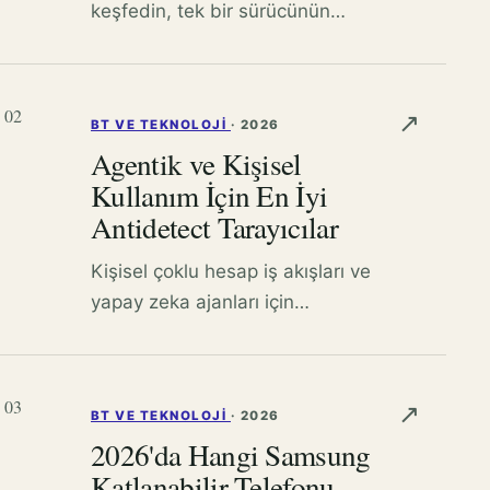
keşfedin, tek bir sürücünün
neden yetersiz olduğunu
öğrenin ve web sitelerini ve
dosyaları çevrimdışı veya
02
↗
BT VE TEKNOLOJI
·
2026
bulutta tutmak için pratik
Agentik ve Kişisel
yöntemleri görün.
Kullanım İçin En İyi
Antidetect Tarayıcılar
Kişisel çoklu hesap iş akışları ve
yapay zeka ajanları için
antidetect tarayıcıları; API'ler,
Playwright desteği, profiller ve
proxy'ler hakkında pratik
03
↗
BT VE TEKNOLOJI
·
2026
rehberlikle karşılaştırın.
2026'da Hangi Samsung
Katlanabilir Telefonu