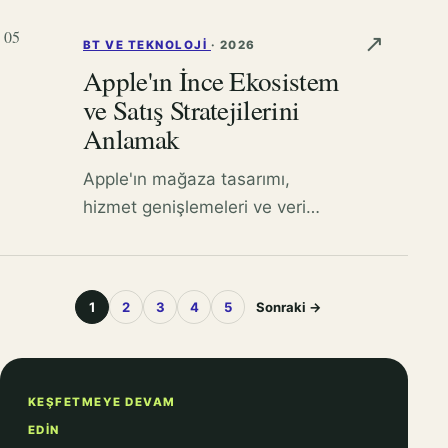
uzamsal bilişimin toplumsal
05
↗
BT VE TEKNOLOJI
·
2026
etkilerini inceliyoruz.
Apple'ın İnce Ekosistem
ve Satış Stratejilerini
Anlamak
Apple'ın mağaza tasarımı,
hizmet genişlemeleri ve veri
toplama yöntemlerini kullanarak
gelirini nasıl artırdığını ve
küresel teknoloji lideri
1
2
3
4
5
Sonraki →
konumunu nasıl sürdürdüğünü
keşfedin.
KEŞFETMEYE DEVAM
EDIN