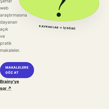
?
Şeffaf
web
araştırmasına
dayanan
KAYNAKLAR → IÇGÖRÜ
açık
ve
pratik
makaleler.
MAKALELERE
GÖZ AT
Brainy'ye
sor
↗