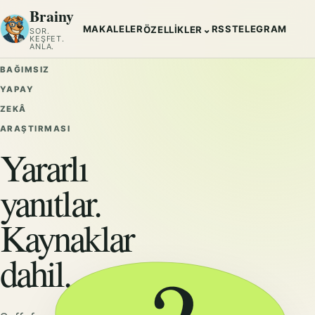
Brainy
MAKALELER
RSS
TELEGRAM
⌄
ÖZELLIKLER
SOR.
KEŞFET.
ANLA.
BAĞIMSIZ
YAPAY
ZEKÂ
ARAŞTIRMASI
Yararlı
yanıtlar.
Kaynaklar
dahil.