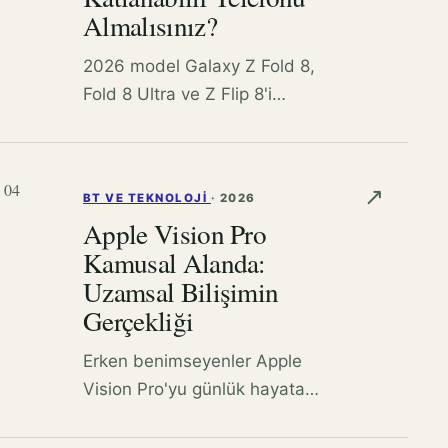
Almalısınız?
2026 model Galaxy Z Fold 8,
Fold 8 Ultra ve Z Flip 8'i
yakından inceleyerek hangi
modelin ihtiyaçlarınıza ve
bütçenize uygun olduğuna
04
↗
BT VE TEKNOLOJI
·
2026
karar vermenize yardımcı
Apple Vision Pro
oluyoruz.
Kamusal Alanda:
Uzamsal Bilişimin
Gerçekliği
Erken benimseyenler Apple
Vision Pro'yu günlük hayata
taşırken, cihazın kamusal
alanlarda nasıl kullanıldığını ve