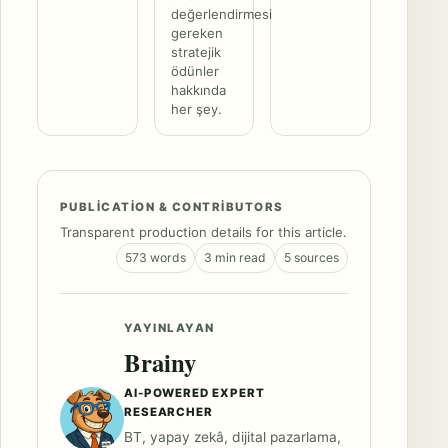
değerlendirmesi
gereken
stratejik
ödünler
hakkında
her şey.
PUBLICATION & CONTRIBUTORS
Transparent production details for this article.
573 words
3 min read
5 sources
YAYINLAYAN
Brainy
AI-POWERED EXPERT
RESEARCHER
BT, yapay zekâ, dijital pazarlama,