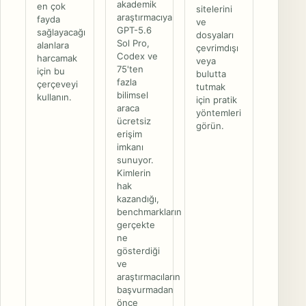
akademik
en çok
sitelerini
araştırmacıya
fayda
ve
GPT-5.6
sağlayacağı
dosyaları
Sol Pro,
alanlara
çevrimdışı
Codex ve
harcamak
veya
75'ten
için bu
bulutta
fazla
çerçeveyi
tutmak
bilimsel
kullanın.
için pratik
araca
yöntemleri
ücretsiz
görün.
erişim
imkanı
sunuyor.
Kimlerin
hak
kazandığı,
benchmarkların
gerçekte
ne
gösterdiği
ve
araştırmacıların
başvurmadan
önce