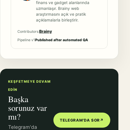
finans ve gadget alanlarında
uzmanlaşır. Brainy web
araştırmasını açık ve pratik
açıklamalarla birleştirir.
Brainy
Contributors:
Pipeline v1
Published after automated QA
KEŞFETMEYE DEVAM
EDIN
Başka
sorunuz var
mı?
TELEGRAM'DA SOR
↗
Telegram'da