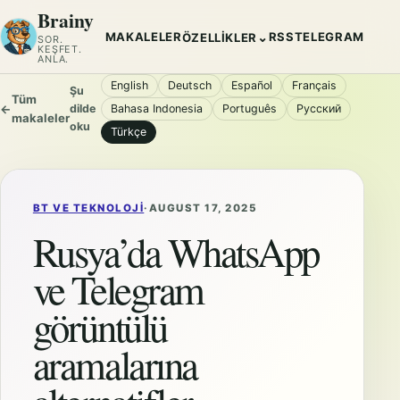
Brainy
MAKALELER
RSS
TELEGRAM
⌄
ÖZELLIKLER
SOR.
KEŞFET.
ANLA.
English
Deutsch
Español
Français
Şu
Tüm
←
dilde
Bahasa Indonesia
Português
Русский
makaleler
oku
Türkçe
BT VE TEKNOLOJI
·
AUGUST 17, 2025
Rusya’da WhatsApp
ve Telegram
görüntülü
aramalarına