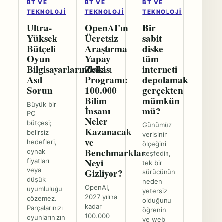
BT VE
BT VE
BT VE
TEKNOLOJI
TEKNOLOJI
TEKNOLOJI
Ultra-
OpenAI'ın
Bir
Yüksek
Ücretsiz
sabit
Bütçeli
Araştırma
diske
Oyun
Yapay
tüm
Bilgisayarlarındaki
Zekası
interneti
Asıl
Programı:
depolamak
Sorun
100.000
gerçekten
Bilim
mümkün
Büyük bir
İnsanı
mü?
PC
Neler
bütçesi;
Günümüz
Kazanacak
belirsiz
verisinin
ve
hedefleri,
ölçeğini
Benchmarklar
oynak
keşfedin,
Neyi
fiyatları
tek bir
veya
Gizliyor?
sürücünün
düşük
neden
OpenAI,
uyumluluğu
yetersiz
2027 yılına
çözemez.
olduğunu
kadar
Parçalarınızı
öğrenin
100.000
oyunlarınızın
ve web