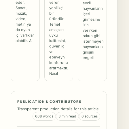
eder.
veren
evcil
Sanat,
yenilikçi
hayvanların
müzik,
bir
içeri
video,
üründür.
girmesine
metin ya
Temel
izin
da oyun
amaçları
verirken
içi varlıklar
uyku
rakun gibi
olabilir. A
kalitesini,
istenmeyen
güvenliği
hayvanların
ve
girişini
ebeveyn
engell
konforunu
artırmaktır.
Nasıl
PUBLICATION & CONTRIBUTORS
Transparent production details for this article.
608 words
3 min read
0 sources