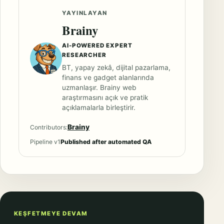
YAYINLAYAN
Brainy
AI-POWERED EXPERT
RESEARCHER
BT, yapay zekâ, dijital pazarlama,
finans ve gadget alanlarında
uzmanlaşır. Brainy web
araştırmasını açık ve pratik
açıklamalarla birleştirir.
Brainy
Contributors:
Pipeline v1
Published after automated QA
KEŞFETMEYE DEVAM