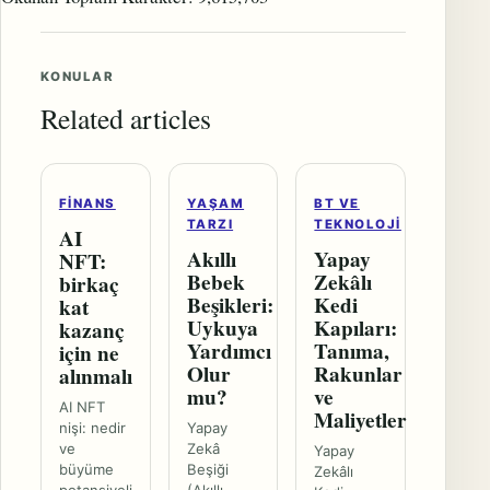
KONULAR
Related articles
FINANS
YAŞAM
BT VE
TARZI
TEKNOLOJI
AI
Akıllı
Yapay
NFT:
Bebek
Zekâlı
birkaç
Beşikleri:
Kedi
kat
Uykuya
Kapıları:
kazanç
Yardımcı
Tanıma,
için ne
Olur
Rakunlar
alınmalı
mu?
ve
AI NFT
Maliyetler
nişi: nedir
Yapay
ve
Zekâ
Yapay
büyüme
Beşiği
Zekâlı
potansiyeli
(Akıllı