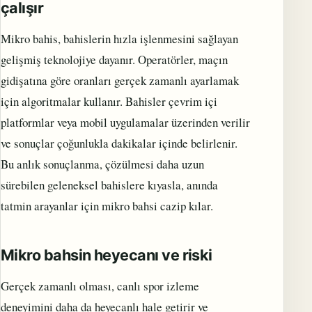
çalışır
Mikro bahis, bahislerin hızla işlenmesini sağlayan
gelişmiş teknolojiye dayanır. Operatörler, maçın
gidişatına göre oranları gerçek zamanlı ayarlamak
için algoritmalar kullanır. Bahisler çevrim içi
platformlar veya mobil uygulamalar üzerinden verilir
ve sonuçlar çoğunlukla dakikalar içinde belirlenir.
Bu anlık sonuçlanma, çözülmesi daha uzun
sürebilen geleneksel bahislere kıyasla, anında
tatmin arayanlar için mikro bahsi cazip kılar.
Mikro bahsin heyecanı ve riski
Gerçek zamanlı olması, canlı spor izleme
deneyimini daha da heyecanlı hale getirir ve