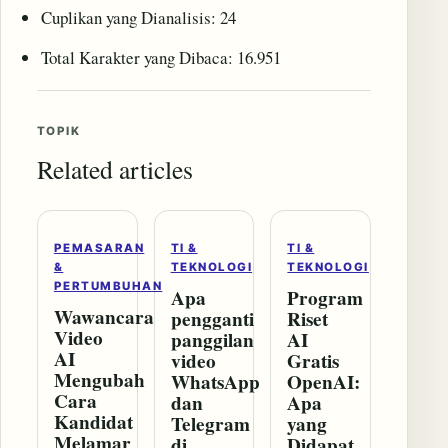
Cuplikan yang Dianalisis: 24
Total Karakter yang Dibaca: 16.951
TOPIK
Related articles
PEMASARAN
TI &
TI &
&
TEKNOLOGI
TEKNOLOGI
PERTUMBUHAN
Apa
Program
Wawancara
pengganti
Riset
Video
panggilan
AI
AI
video
Gratis
Mengubah
WhatsApp
OpenAI:
Cara
dan
Apa
Kandidat
Telegram
yang
Melamar
di
Didapat