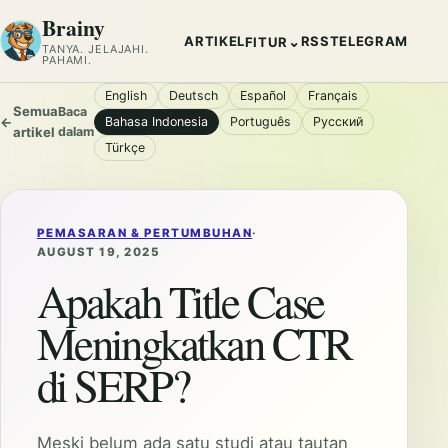
Brainy
ARTIKEL
RSS
TELEGRAM
⌄
FITUR
TANYA. JELAJAHI.
PAHAMI.
English
Deutsch
Español
Français
Semua
Baca
←
Bahasa Indonesia
Português
Русский
artikel
dalam
Türkçe
PEMASARAN & PERTUMBUHAN
·
AUGUST 19, 2025
Apakah Title Case
Meningkatkan CTR
di SERP?
Meski belum ada satu studi atau tautan