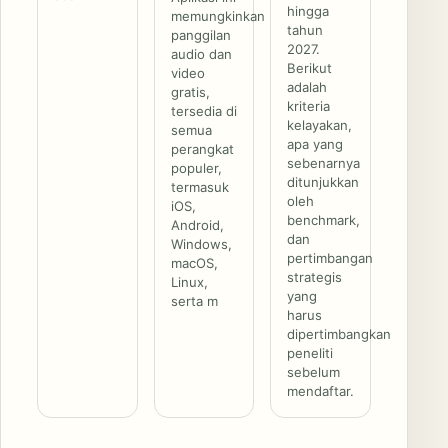
hingga
memungkinkan
tahun
panggilan
2027.
audio dan
Berikut
video
adalah
gratis,
kriteria
tersedia di
kelayakan,
semua
apa yang
perangkat
sebenarnya
populer,
ditunjukkan
termasuk
oleh
iOS,
benchmark,
Android,
dan
Windows,
pertimbangan
macOS,
strategis
Linux,
yang
serta m
harus
dipertimbangkan
peneliti
sebelum
mendaftar.