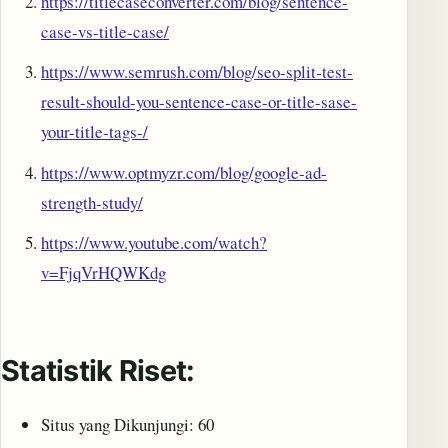
https://titlecaseconverter.com/blog/sentence-
case-vs-title-case/
https://www.semrush.com/blog/seo-split-test-
result-should-you-sentence-case-or-title-sase-
your-title-tags-/
https://www.optmyzr.com/blog/google-ad-
strength-study/
https://www.youtube.com/watch?
v=FjqVrHQWKdg
Statistik Riset:
Situs yang Dikunjungi: 60