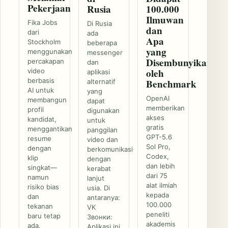
Pekerjaan
Rusia
100.000
Ilmuwan
Fika Jobs
Di Rusia
dan
dari
ada
Apa
Stockholm
beberapa
yang
menggunakan
messenger
Disembunyikan
percakapan
dan
oleh
video
aplikasi
berbasis
Benchmark
alternatif
AI untuk
yang
OpenAI
membangun
dapat
memberikan
profil
digunakan
akses
kandidat,
untuk
gratis
menggantikan
panggilan
GPT-5.6
resume
video dan
Sol Pro,
dengan
berkomunikasi
Codex,
klip
dengan
dan lebih
singkat—
kerabat
dari 75
namun
lanjut
alat ilmiah
risiko bias
usia. Di
kepada
dan
antaranya:
100.000
tekanan
VK
peneliti
baru tetap
Звонки:
akademis
ada.
Aplikasi ini