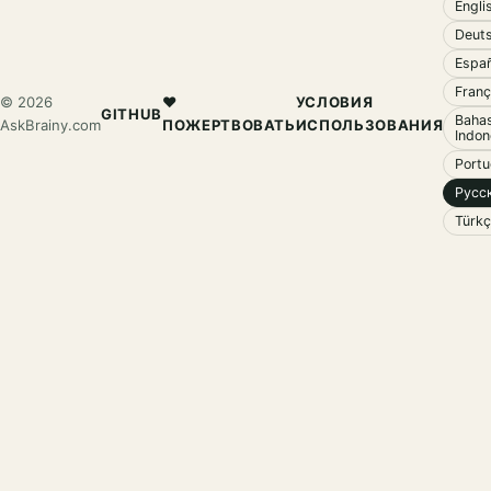
Engli
Deut
Espa
Franç
© 2026
❤️
УСЛОВИЯ
GITHUB
Baha
AskBrainy.com
ПОЖЕРТВОВАТЬ
ИСПОЛЬЗОВАНИЯ
Indon
Port
Русс
Türk