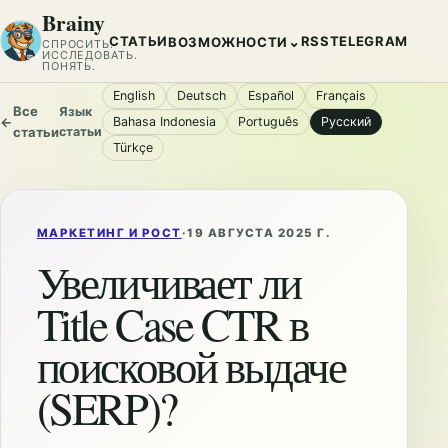
Brainy
СТАТЬИ
RSS
TELEGRAM
⌄
ВОЗМОЖНОСТИ
СПРОСИТЬ.
ИССЛЕДОВАТЬ.
ПОНЯТЬ.
English
Deutsch
Español
Français
Все
Язык
←
Bahasa Indonesia
Português
Русский
статьи
статьи
Türkçe
МАРКЕТИНГ И РОСТ
·
19 АВГУСТА 2025 Г.
Увеличивает ли
Title Case CTR в
поисковой выдаче
(SERP)?