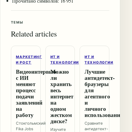
Прочитано символов: 16 951
ТЕМЫ
Related articles
МАРКЕТИНГ
ИТ И
ИТ И
И РОСТ
ТЕХНОЛОГИИ
ТЕХНОЛОГИИ
Видеоинтервью
Можно
Лучшие
с ИИ
ли
антидетект-
меняют
хранить
браузеры
процесс
весь
для
подачи
интернет
агентного
заявлений
на
и
на
одном
личного
работу
жестком
использования
диске?
Стокгольмский
Сравните
Fika Jobs
антидетект-
Изучите