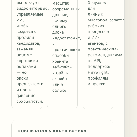
использует
браузеры
масштаб
видеоинтервью,
для
современных
управляемые
личных
данных,
ИИ,
многопользовательских
почему
чтобы
рабочих
одного
создавать
процессов
диска
профили
и ИИ-
недостаточно,
кандидатов,
агентов, с
и
заменяя
практическими
практические
резюме
рекомендациями
способы
короткими
по API,
хранить
роликами
поддержке
веб‑сайты
— но
Playwright,
и файлы
риски
профилям
офлайн
предвзятости
и прокси.
или в
и новые
облаке.
давления
сохраняются.
PUBLICATION & CONTRIBUTORS