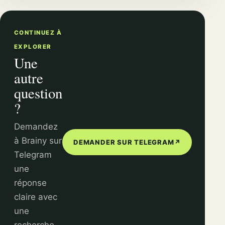
CONTINUEZ À
EXPLORER
Une
autre
question
?
Demandez
à Brainy sur
DEMANDER SUR TELEGRAM
↗
Telegram
une
réponse
claire avec
une
recherche