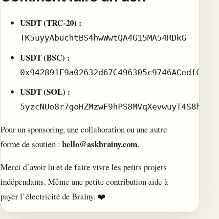
USDT (TRC-20) :
TK5uyyAbuchtBS4hwWwtQA4G15MA54RDkG
USDT (BSC) :
0x942891F9a02632d67C496305c9746ACedfC0eb
USDT (SOL) :
5yzcNUo8r7goHZMzwF9hPS8MVqXevwuyT4S8hhyH
Pour un sponsoring, une collaboration ou une autre
hello@askbrainy.com
forme de soutien :
.
Merci d’avoir lu et de faire vivre les petits projets
indépendants. Même une petite contribution aide à
payer l’électricité de Brainy. ❤️