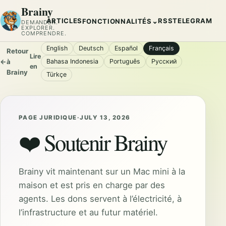
Brainy
ARTICLES
RSS
TELEGRAM
⌄
FONCTIONNALITÉS
DEMANDER.
EXPLORER.
COMPRENDRE.
English
Deutsch
Español
Français
Retour
Lire
←
à
Bahasa Indonesia
Português
Русский
en
Brainy
Türkçe
PAGE JURIDIQUE
·
JULY 13, 2026
❤️ Soutenir Brainy
Brainy vit maintenant sur un Mac mini à la
maison et est pris en charge par des
agents. Les dons servent à l’électricité, à
l’infrastructure et au futur matériel.