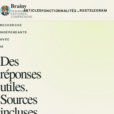
Brainy
ARTICLES
RSS
TELEGRAM
⌄
FONCTIONNALITÉS
DEMANDER.
EXPLORER.
COMPRENDRE.
RECHERCHE
INDÉPENDANTE
AVEC
IA
Des
réponses
utiles.
Sources
incluses.