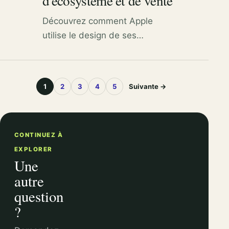
d'écosystème et de vente
Découvrez comment Apple
utilise le design de ses
magasins, l'expansion de ses
services et la collecte de
données pour générer des
1
2
3
4
5
Suivante →
revenus et maintenir sa position
de leader mondial de la tech.
CONTINUEZ À
EXPLORER
Une
autre
question
?