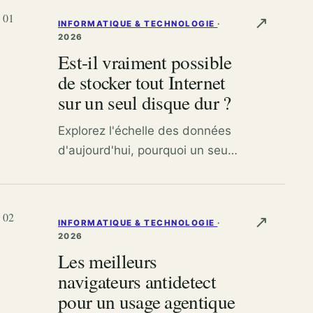
01
↗
INFORMATIQUE & TECHNOLOGIE
·
2026
Est-il vraiment possible
de stocker tout Internet
sur un seul disque dur ?
Explorez l'échelle des données
d'aujourd'hui, pourquoi un seul
disque ne suffit pas, et les
moyens pratiques de conserver
des sites web et des fichiers
02
↗
INFORMATIQUE & TECHNOLOGIE
·
hors ligne ou dans le cloud.
2026
Les meilleurs
navigateurs antidetect
pour un usage agentique