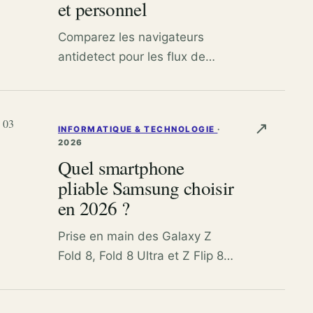
et personnel
Comparez les navigateurs
antidetect pour les flux de
travail multi-comptes
personnels et les agents IA,
avec des conseils pratiques sur
03
↗
INFORMATIQUE & TECHNOLOGIE
·
les API, le support Playwright,
2026
les profils et les proxys.
Quel smartphone
pliable Samsung choisir
en 2026 ?
Prise en main des Galaxy Z
Fold 8, Fold 8 Ultra et Z Flip 8
de 2026 pour vous aider à
déterminer quel modèle