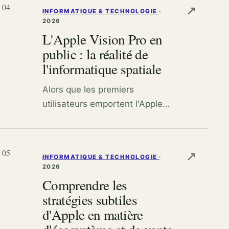
correspond le mieux à vos
04
↗
INFORMATIQUE & TECHNOLOGIE
·
besoins et à votre budget.
2026
L'Apple Vision Pro en
public : la réalité de
l'informatique spatiale
Alors que les premiers
utilisateurs emportent l'Apple
Vision Pro dans la vie de tous
les jours, nous explorons
comment l'appareil est utilisé
05
↗
INFORMATIQUE & TECHNOLOGIE
·
dans les espaces publics et les
2026
implications sociales de
Comprendre les
l'informatique spatiale.
stratégies subtiles
d'Apple en matière