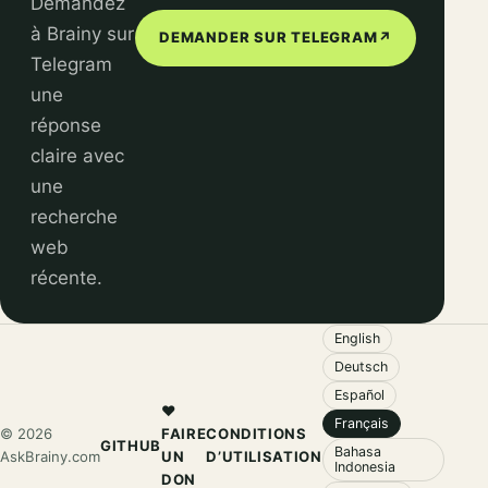
Demandez
à Brainy sur
DEMANDER SUR TELEGRAM
↗
Telegram
une
réponse
claire avec
une
recherche
web
récente.
English
Deutsch
Español
❤️
Français
© 2026
FAIRE
CONDITIONS
GITHUB
Bahasa
AskBrainy.com
UN
D’UTILISATION
Indonesia
DON