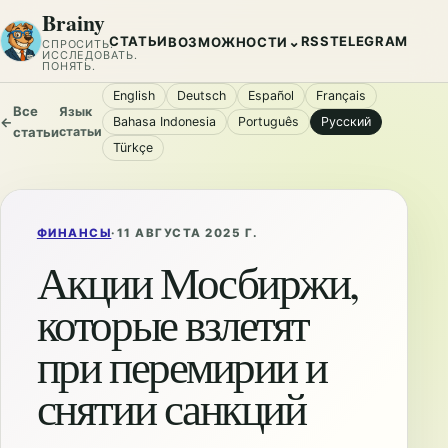
Brainy
СТАТЬИ
RSS
TELEGRAM
⌄
ВОЗМОЖНОСТИ
СПРОСИТЬ.
ИССЛЕДОВАТЬ.
ПОНЯТЬ.
English
Deutsch
Español
Français
Все
Язык
←
Bahasa Indonesia
Português
Русский
статьи
статьи
Türkçe
ФИНАНСЫ
·
11 АВГУСТА 2025 Г.
Акции Мосбиржи,
которые взлетят
при перемирии и
снятии санкций