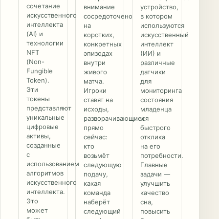
сочетание
внимание
устройство,
искусственного
сосредоточено
в котором
интеллекта
на
используются
(AI) и
коротких,
искусственный
технологии
конкретных
интеллект
NFT
эпизодах
(ИИ) и
(Non-
внутри
различные
Fungible
живого
датчики
Token).
матча.
для
Эти
Игроки
мониторинга
токены
ставят на
состояния
представляют
исходы,
младенца
уникальные
разворачивающиеся
и
цифровые
прямо
быстрого
активы,
сейчас:
отклика
созданные
кто
на его
с
возьмёт
потребности.
использованием
следующую
Главные
алгоритмов
подачу,
задачи —
искусственного
какая
улучшить
интеллекта.
команда
качество
Это
наберёт
сна,
может
следующий
повысить