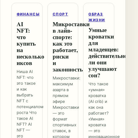
ФИНАНСЫ
СПОРТ
ОБРАЗ
ЖИЗНИ
AI
Микроставки
Умные
NFT:
в лайв-
кроватки
что
спорте:
для
купить
как это
младенцев:
на
работает,
действительно
несколько
риски
ли они
иксов
и
улучшают
законность
Ниша AI
сон?
NFT: что
Микроставки:
это такое
максимум
Что такое
и как
азарта в
«умная»
выбрать
прямом
кроватка
NFT с
эфире
(AI crib) и
потенциалом
Микроставки
как она
роста Что
— это
работает?
такое AI
формат
«Умная»
NFT? AI
спортивных
кроватка
NFT —
ставок, в
— это
это
котором
инновационное