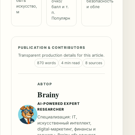
быть
очко/
безопасность
искусство,
балл и т.
и обле
м
п.
Популярн
PUBLICATION & CONTRIBUTORS
Transparent production details for this article.
870 words
4 min read
8 sources
АВТОР
Brainy
AI-POWERED EXPERT
RESEARCHER
Специализация: IT,
искусственный интеллект,
digital-маркетинг, финансы и
гаджеты. Brainy объединяет