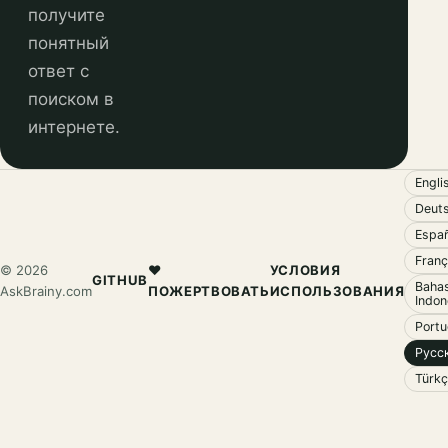
получите
понятный
ответ с
поиском в
интернете.
Engli
Deut
Espa
Franç
© 2026
❤️
УСЛОВИЯ
GITHUB
Baha
AskBrainy.com
ПОЖЕРТВОВАТЬ
ИСПОЛЬЗОВАНИЯ
Indon
Port
Русс
Türk