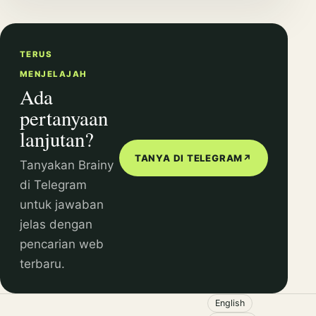
TERUS
MENJELAJAH
Ada
pertanyaan
lanjutan?
TANYA DI TELEGRAM
↗
Tanyakan Brainy
di Telegram
untuk jawaban
jelas dengan
pencarian web
terbaru.
English