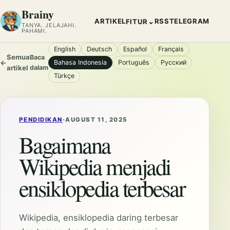
Brainy
ARTIKEL
RSS
TELEGRAM
⌄
FITUR
TANYA. JELAJAHI.
PAHAMI.
English
Deutsch
Español
Français
Semua
Baca
←
Bahasa Indonesia
Português
Русский
artikel
dalam
Türkçe
PENDIDIKAN
·
AUGUST 11, 2025
Bagaimana
Wikipedia menjadi
ensiklopedia terbesar
Wikipedia, ensiklopedia daring terbesar