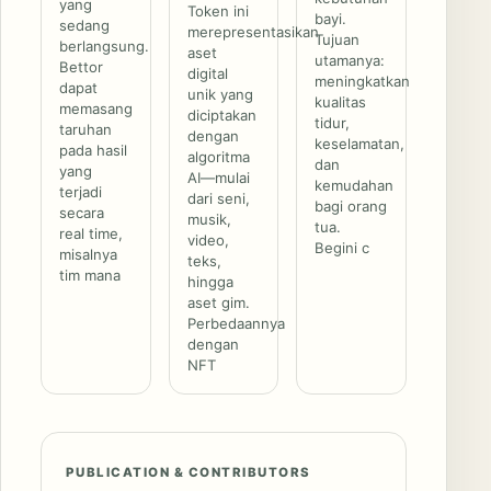
yang
Token ini
bayi.
sedang
merepresentasikan
Tujuan
berlangsung.
aset
utamanya:
Bettor
digital
meningkatkan
dapat
unik yang
kualitas
memasang
diciptakan
tidur,
taruhan
dengan
keselamatan,
pada hasil
algoritma
dan
yang
AI—mulai
kemudahan
terjadi
dari seni,
bagi orang
secara
musik,
tua.
real time,
video,
Begini c
misalnya
teks,
tim mana
hingga
aset gim.
Perbedaannya
dengan
NFT
PUBLICATION & CONTRIBUTORS