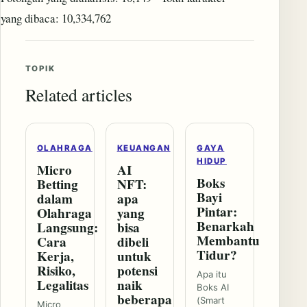
yang dibaca: 10,334,762
TOPIK
Related articles
OLAHRAGA
KEUANGAN
GAYA
HIDUP
Micro
AI
Boks
Betting
NFT:
Bayi
dalam
apa
Pintar:
Olahraga
yang
Benarkah
Langsung:
bisa
Membantu
Cara
dibeli
Tidur?
Kerja,
untuk
Risiko,
potensi
Apa itu
Legalitas
naik
Boks AI
beberapa
(Smart
Micro