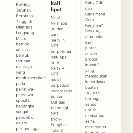
kali
Baby Crib)
Betting:
lipat
dan
Taruhan
Bagaimana
Beroktan
Nis AI
Cara
Tinggi di
NFT: apa
Kerjanya?
Olahraga
itu dan
Boks AI,
Langsung
cara
atau boks
Micro
memilih
bayi
betting
NFT
pintar,
adalah
berpotensi
adalah
bentuk
naik Apa
produk
taruhan
itu AI
inovatif
olahraga
NFT? AI
yang
yang
NFT
memadukan
menitikberatkan
adalah
kecerdasan
pada
perpaduan
buatan
peristiwa-
kecerdasan
(AI) dan
peristiwa
buatan
berbagai
spesifik
(AI) dan
sensor
berjangka
teknologi
untuk
sangat
NFT
memantau
pendek di
(Non-
serta
dalam
Fungible
merespons
pertandingan
Token).
kebutuhan