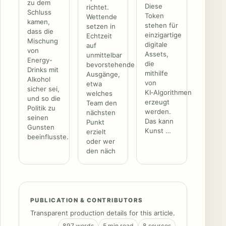
zu dem
Diese
richtet.
Schluss
Token
Wettende
kamen,
stehen für
setzen in
dass die
einzigartige
Echtzeit
Mischung
digitale
auf
von
Assets,
unmittelbar
Energy-
die
bevorstehende
Drinks mit
mithilfe
Ausgänge,
Alkohol
von
etwa
sicher sei,
KI‑Algorithmen
welches
und so die
erzeugt
Team den
Politik zu
werden.
nächsten
seinen
Das kann
Punkt
Gunsten
Kunst …
erzielt
beeinflusste.
oder wer
den näch
PUBLICATION & CONTRIBUTORS
Transparent production details for this article.
897 words
5 min read
8 sources