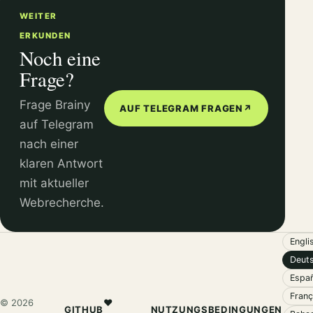
WEITER
ERKUNDEN
Noch eine
Frage?
Frage Brainy
AUF TELEGRAM FRAGEN
↗
auf Telegram
nach einer
klaren Antwort
mit aktueller
Webrecherche.
Engli
Deut
Españ
Franç
© 2026
❤️
GITHUB
NUTZUNGSBEDINGUNGEN