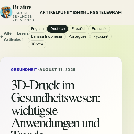
Brainy
ARTIKEL
RSS
TELEGRAM
⌄
FUNKTIONEN
FRAGEN.
ERKUNDEN.
VERSTEHEN.
English
Deutsch
Español
Français
Alle
Lesen
←
Bahasa Indonesia
Português
Русский
Artikel
auf
Türkçe
GESUNDHEIT
·
AUGUST 11, 2025
3D-Druck im
Gesundheitswesen:
wichtigste
Anwendungen und