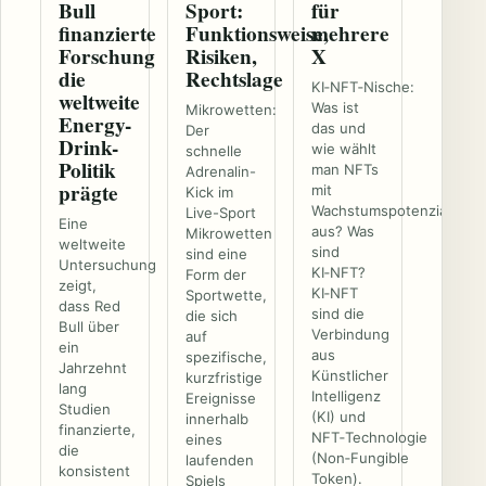
Bull
Sport:
für
finanzierte
Funktionsweise,
mehrere
Forschung
Risiken,
X
die
Rechtslage
KI‑NFT‑Nische:
weltweite
Was ist
Mikrowetten:
Energy-
das und
Der
Drink-
wie wählt
schnelle
Politik
man NFTs
Adrenalin-
prägte
mit
Kick im
Wachstumspotenzial
Live-Sport
Eine
aus? Was
Mikrowetten
weltweite
sind
sind eine
Untersuchung
KI‑NFT?
Form der
zeigt,
KI‑NFT
Sportwette,
dass Red
sind die
die sich
Bull über
Verbindung
auf
ein
aus
spezifische,
Jahrzehnt
Künstlicher
kurzfristige
lang
Intelligenz
Ereignisse
Studien
(KI) und
innerhalb
finanzierte,
NFT‑Technologie
eines
die
(Non‑Fungible
laufenden
konsistent
Token).
Spiels