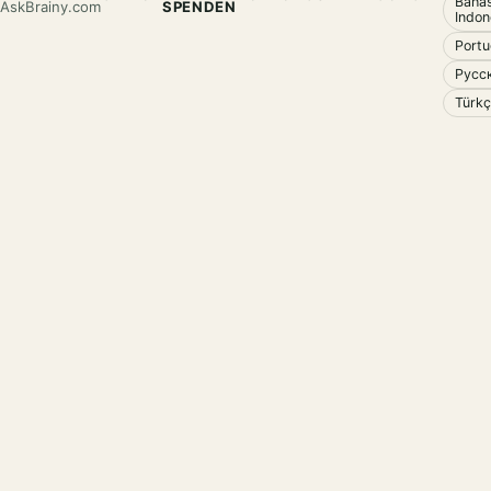
Baha
AskBrainy.com
SPENDEN
Indon
Port
Русс
Türk